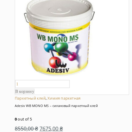
В корзину
Паркетный клей
,
Химия паркетная
Adesiv WB MONO MS – силановый паркетный клей
0
out of 5
8550,00
₴
7675,00
₴