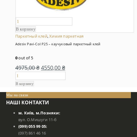
В корзину
Паркетный клей
,
Химия паркетная
Adesiv Pavi-Col P25 – каучуковый паркетный клей
0
out of 5
4975,00
₴
4550,00
₴
В корзину
Мы на связи
НАШІ КОНТАКТИ
м. Київ, м.Позняки:
вул. О.Мишуги 11-б
(099) 055 99 05:
(097) 861 46 16