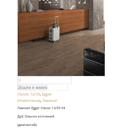
Додати в кошик
Classic 12/33
,
Egger
(Німеччина)
,
Ламінат
Ламінат Egger Classic 12/33 V4
Дуб Ольхон копчений
(димчастий)