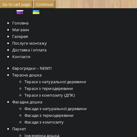
Go to cart page
Continue
Головна
Магазин
Галерея
Послуги монтажу
Доставка і оплата
Контакти
Єврогрядки – NEW!!!
Терасна дошка
Тераси з натуральної деревини
Тераси з термодеревини
Тераси з композиту (ДПК)
Фасадна дошка
Фасади з натуральної деревини
Фасади з термодеревини
Фасади з композиту
Паркет
Інженерна дошка