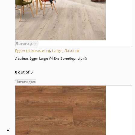
Читати далі
Egger (Німеччина)
,
Large
,
Ламінат
Ламінат Egger Large V4 Ель Зоннберг сірий
0
out of 5
Читати далі