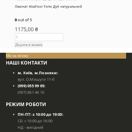
Ламінат Alsafloor Forte Дуб натуральний
0
out of 5
1175,00
₴
Додати в кошик
Ми на зв'язку
НАШІ КОНТАКТИ
м. Київ, м.Позняки:
вул. О.Мишуги 11-б
(099) 055 99 05:
(097) 861 46 16
РЕЖИМ РОБОТИ
ПН-ПТ: з 10:00 до 19:00:
СБ: с 10:00 до 16:00
НД - вихідний