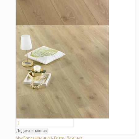
Додати в кошик
Alsafloor (Франція)
,
Forte
,
Ламінат