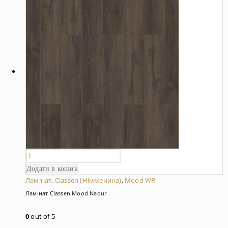
Додати в кошик
Ламінат
,
Classen (Німмечина)
,
Mood WR
Ламінат Classen Mood Nadur
0
out of 5