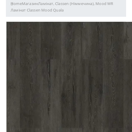
Home
Магазин
Ламінат
,
Classen (Німмечина)
,
Mood WR
Ламінат Classen Mood Quala