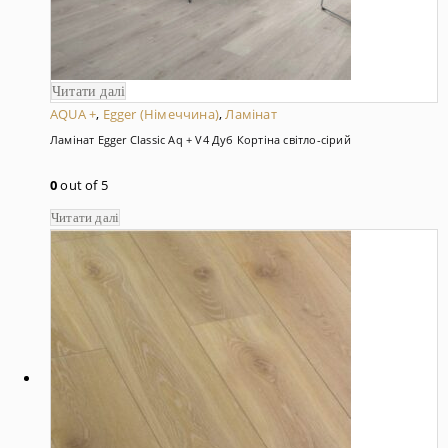
Читати далі
AQUA +
,
Egger (Німеччина)
,
Ламінат
Ламінат Egger Classic Aq + V4 Дуб Кортіна світло-сірий
0
out of 5
Читати далі