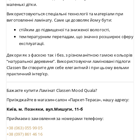
маленькі дітки.
Використовуються спеціальні технології та матеріали при
виготовленні ламінату. Саме це дозволяє йому бути:
стійким до підвищеної та зниженої вологості,
температурним перепадам, що значно розширює сферу
експлуатації.
Декори як з фаскою так і без, з різноманітною гамою кольорів
“натуральної деревини”. Використовуючи ламіновані підлоги
Classen Ви створите для себе елегантний і при цьому вельми
практичний інтер’єр.
Бажаєте купити Ламінат Classen Mood Quala?
Приїжджайте в магазин-салон «Паркет-Тераса», нашу адресу:
Київ, м. Позняки, вул.Мишуги, 11-б
Приймаємо замовлення за номерами телефону:
+38 (063) 055 99 05
+38 (097) 861 46 16