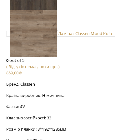
Ламінат Classen Mood Kofa
0
out of 5
( Відгуків немає, поки що. )
859,00
₴
Бренд: Classen
Країна виробник: Німеччина
Фаска: 4V
Клас зносостійкості: 33
Розмір планки: 8*192*1285мм