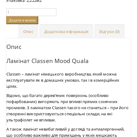
Упаковка: 2,222м2
Додати в кошик
Опис
Додаткова інформація
Відгуки (0)
Опис
Ламінат Classen Mood Quala
Classen – ламінат німецького виробництва, який можна
експлуатувати як в домашніх умовах, так і в комерційних
цілях.
Відомо, що багато дерев’яних поверхонь (особливо
пофарбованих) вигоряють при впливі прямих сонячних
променів. З ламінатом Classen такого не станеться – при його
створенні використовуються спеціальні склади, на які
ультрафіолет не впливає.
А також ламінат невибагливий у догляді та антиалергенний,
що особливо важливо для приміщень у яких мешкають